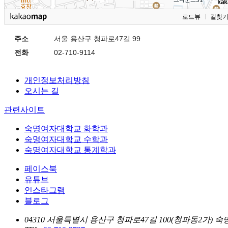
로드뷰
길찾
주소
서울 용산구 청파로47길 99
전화
02-710-9114
개인정보처리방침
오시는 길
관련사이트
숙명여자대학교 화학과
숙명여자대학교 수학과
숙명여자대학교 통계학과
페이스북
유튜브
인스타그램
블로그
04310 서울특별시 용산구 청파로47길 100(청파동2가) 