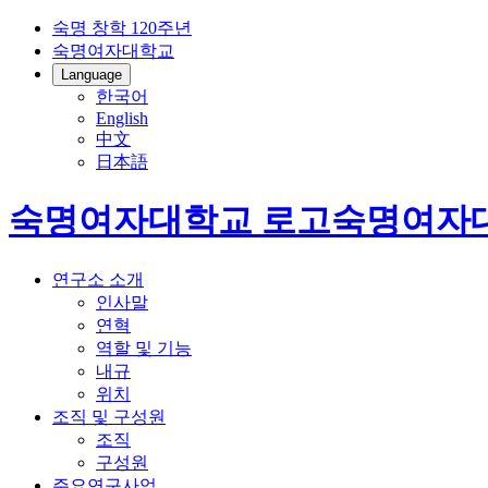
숙명 창학 120주년
숙명여자대학교
Language
한국어
English
中文
日本語
숙명여자대학교 로고
숙명여자
연구소 소개
인사말
연혁
역할 및 기능
내규
위치
조직 및 구성원
조직
구성원
주요연구사업