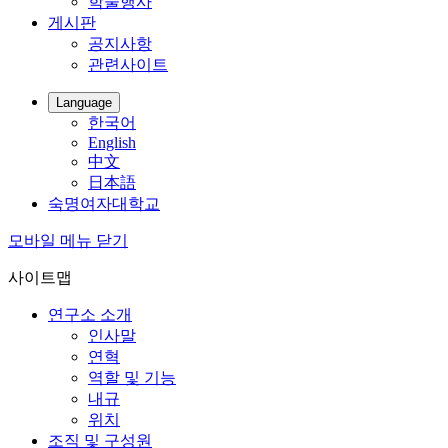
학술행사
게시판
공지사항
관련사이트
Language
한국어
English
中文
日本語
숙명여자대학교
모바일 메뉴 닫기
사이트맵
연구소 소개
인사말
연혁
역할 및 기능
내규
위치
조직 및 구성원