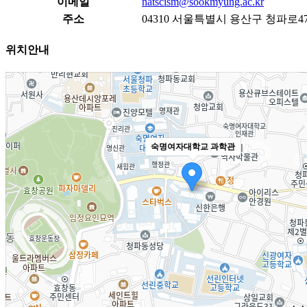
이메일
natscism@sookmyung.ac.kr
주소
04310 서울특별시 용산구 청파로4
위치안내
숙명여자대학교 과학관