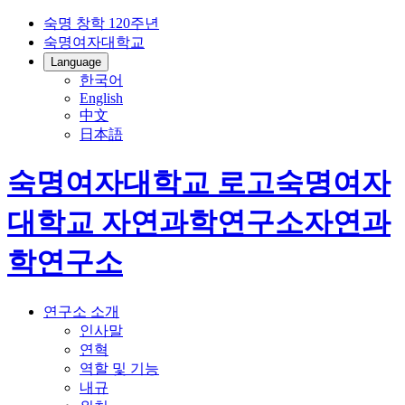
숙명 창학 120주년
숙명여자대학교
Language
한국어
English
中文
日本語
숙명여자대학교 로고
숙명여자
대학교
자연과학연구소
자연과
학연구소
연구소 소개
인사말
연혁
역할 및 기능
내규