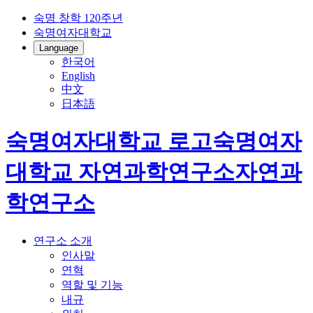
숙명 창학 120주년
숙명여자대학교
Language
한국어
English
中文
日本語
숙명여자대학교 로고
숙명여자
대학교
자연과학연구소
자연과
학연구소
연구소 소개
인사말
연혁
역할 및 기능
내규