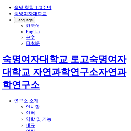
숙명 창학 120주년
숙명여자대학교
Language
한국어
English
中文
日本語
숙명여자대학교 로고
숙명여자
대학교
자연과학연구소
자연과
학연구소
연구소 소개
인사말
연혁
역할 및 기능
내규